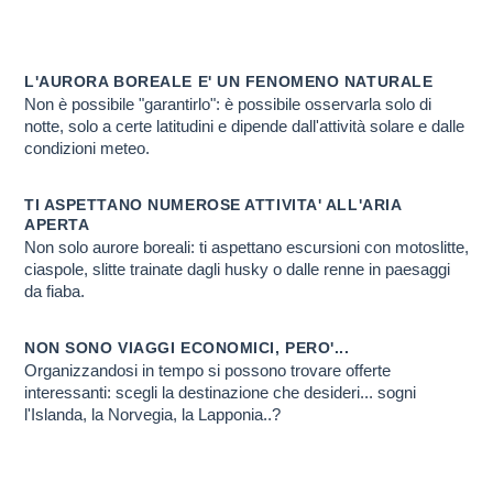
SCOPERTA DELLE 
Scopri PERCHE' ti conviene farlo con noi
L'AURORA BOREALE E' UN FENOMENO NATURALE
Non è possibile "garantirlo": è possibile osservarla solo di
notte, solo a certe latitudini e dipende dall'attività solare e dalle
condizioni meteo.
TI ASPETTANO NUMEROSE ATTIVITA' ALL'ARIA
APERTA
Non solo aurore boreali: ti aspettano escursioni con motoslitte,
ciaspole, slitte trainate dagli husky o dalle renne in paesaggi
da fiaba.
NON SONO VIAGGI ECONOMICI, PERO'...
Organizzandosi in tempo si possono trovare offerte
interessanti: scegli la destinazione che desideri... sogni
l'Islanda, la Norvegia, la Lapponia..?