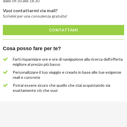
dalle 09.30 alle 18.30
Vuoi contattarmi via mail?
Scrivimi per una consulenza gratuita!
CONTATTAMI
Cosa posso fare per te?
Farti risparmiare ore e ore di navigazione alla ricerca dell'offerta
migliore al prezzo più basso
Personalizzare il tuo viaggio e crearlo in base alle tue esigenze
reali e concrete
Potrai essere sicuro che quello che stai acquistando sia
esattamente ciò che vuoi
Lascia
qui
la
tua