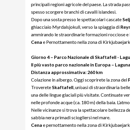
principali regioni agricole del paese. La strada pass
spesso scorgere branchi di cavalli islandesi.
Dopo una sosta presso le spettacolari cascate
Sel
ghiacciaio Myrdalsjokull, verso la spiaggia di
Reyn
ammirando le straordinarie formazioni rocciose e 
Cena
e Pernottamento nella zona di Kirkjubaejark
Giorno
4 – Parco Nazionale di Skaftafell - Lag
Il più vasto parco nazionale in Europa – Laguna
Distanza approssimativa: 260 km
Colazione in albergo. Oggi scoprirete la zona del
Troverete
Skaftafell
, un’oasi di straordinaria bell
una delle lingue glaciali più visitate. Continuate ve
nelle profonde acque (ca. 180 m) della baia. L’atmo
Nelle vicinanze si trova la spettacolare bellezza d
sabbia nera primadi sciogliersi nel mare.
Cena
e pernottamento nella zona di Kirkjubaejark