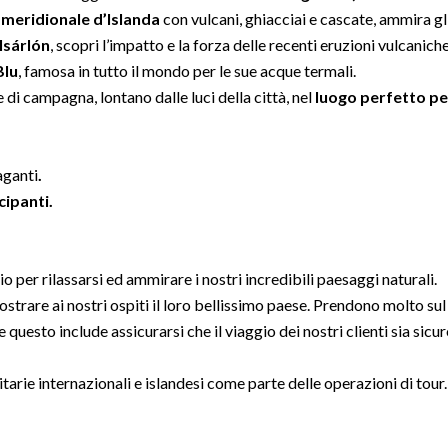
 meridionale d’Islanda
con vulcani, ghiacciai e cascate, ammira gl
ulsárlón
, scopri l’impatto e la forza delle recenti eruzioni vulcanich
Blu
, famosa in tutto il mondo per le sue acque termali.
e di campagna, lontano dalle luci della città, nel
luogo perfetto pe
aganti
.
ipanti.
io per rilassarsi ed ammirare i nostri incredibili paesaggi naturali.
mostrare ai nostri ospiti il loro bellissimo paese. Prendono molto sul
e questo include assicurarsi che il viaggio dei nostri clienti sia sicur
tarie internazionali e islandesi come parte delle operazioni di tour.