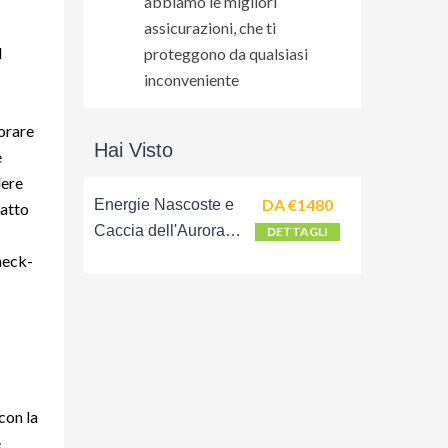
abbiamo le migliori
assicurazioni, che ti
l
proteggono da qualsiasi
inconveniente
lorare
Hai Visto
e
dere
DA €1480
Energie Nascoste e
tatto
Caccia dell'Aurora
DETTAGLI
Boreale - Tour in
check-
Italiano
con la
e