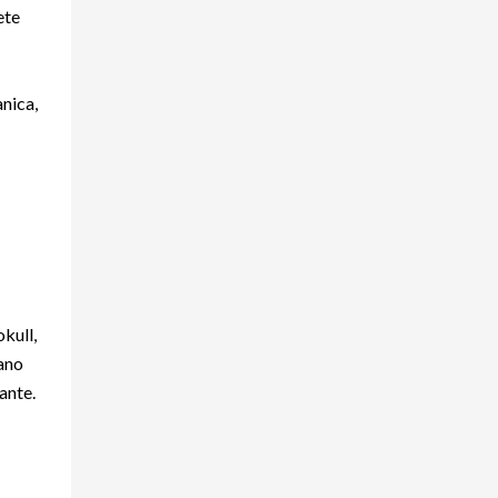
ete
anica,
okull,
ano
ante.