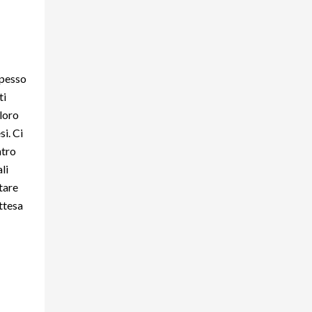
spesso
ti
 loro
si. Ci
ntro
li
stare
attesa