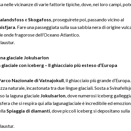
a nelle vicinanze di varie fattorie tipiche, dove, nei loro campi, pot
jalandsfoss
e
Skogafoss
, proseguirete poi, passando vicino al
isfjara
. Fare una passeggiata sulla sua sabbia nera di origine vulc
le onde fragorose dell’Oceano Atlantico.
laustur.
una glaciale Jokulsarlon
 glaciale con iceberg – Il ghiacciaio più esteso d’Europa
Parco Nazionale di Vatnajokull
, il ghiacciaio più grande d’Europa.
ezza naturale, incastonata tra due lingue glaciali. Sosta a Svinafellsj
rso la laguna glaciale
Jokulsarlon
, dove numerosi iceberg galleggi
sfera che si respira qui alla lagunaglaciale è incredibile ed emozion
ella
Spiaggia di diamanti
, dove piccoli iceberg si depositano sulla
laustur.