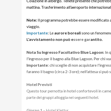
Colazione in albergo. Tenete presente che potrebbe
mattina. Trasferimento all’aeroporto internazionale
Note:
Il programma potrebbe essere modificato a 
viaggio.
Importante
: Le
aurore boreali
sono un fenomeno 
L'avvistamento non può e
ssere gar
antito.
Nota Su Ingresso Facoltativo Blue Lagoon
: In
l'ingresso per il bagno alla Blue Lagoon. Per chi vuo
Importante
: chi sceglie di non acquistare l'ingre
faranno il bagno (circa 2-3 ore); nell'attesa si può 
Hotel Previsti
Questo tour pernotta in hotel confortevoli in came
parte dei gruppi alloggia nei seguenti hotel.
Giorno 1
– Hotel Klettur