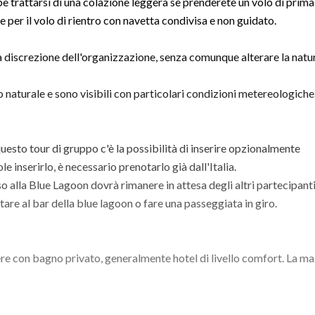
 trattarsi di una colazione leggera se prenderete un volo di prima
 per il volo di rientro con navetta condivisa e non guidato.
discrezione dell'organizzazione, senza comunque alterare la natu
naturale e sono visibili con particolari condizioni metereologiche
 questo tour di gruppo c'è la possibilità di inserire opzionalmente
le inserirlo, è necessario prenotarlo già dall'Italia.
sso alla Blue Lagoon dovrà rimanere in attesa degli altri partecipant
stare al bar della blue lagoon o fare una passeggiata in giro.
re con bagno privato, generalmente hotel di livello comfort. La m