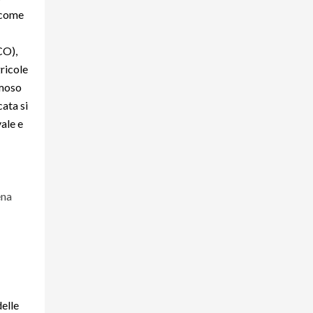
u come
CO),
ricole
amoso
cata si
vale e
ena
delle