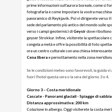
prime informazioni sull'aurora boreale, come si fo
fotografarla e come impostare la vostra macchina f
panoramico di Reykjavik. Poi vi dirigerete verso il
sede del parlamento più antico del mondo sulle spo
verso i campi geotermici di
Geysir
dove ribollono 
geyser Strokkur. Infine, visiterete la spettacolare
congela a metà e offre la possibilità di foto spetta
ora un centro culturale con una chiesa interessante
Cena libera
e pernottamento nella zona meridiona
Se le condizioni meteo sono favorevoli, la guida vi
fuori l’hotel questa sera o la sera del giorno 3 o 4.
Giorno
3 – Costa meridionale
Cascate - Panorami glaciali - Spiagge di sabbia
Distanza approssimativa: 200 km
Colazione in albergo. Oggi visiterete la costa meri