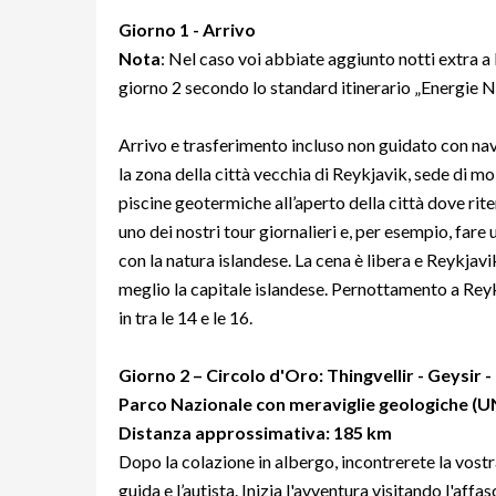
Giorno 1 - Arrivo
Nota
: Nel caso voi abbiate aggiunto notti extra a R
giorno 2 secondo lo standard itinerario „Energie 
Arrivo e trasferimento incluso non guidato con nav
la zona della città vecchia di Reykjavik, sede di mol
piscine geotermiche all’aperto della città dove ri
uno dei nostri tour giornalieri e, per esempio, fare 
con la natura islandese. La cena è libera e Reykjavi
meglio la capitale islandese. Pernottamento a Reykj
in tra le 14 e le 16.
Giorno
2 – Circolo d'Oro: Thingvellir - Geysir -
Parco Nazionale con meraviglie geologiche (U
Distanza approssimativa: 185 km
Dopo la colazione in albergo, incontrerete la vostra
guida e l’autista. Inizia l'avventura visitando l'affa