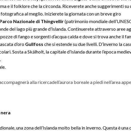
rma e il folklore che la circonda. Riceverete anche suggerimenti s
otografica al meglio. Inizierete la giornata con un breve giro
Parco Nazionale di Thingvellir
(patrimonio mondiale dell’UNES
nde del lago più grande d’Islanda. Continuerete attraverso aree ag
pozze di fango e sorgenti d’acqua calda e dove si trova anche il f
 cascata d’oro
Gullfoss
che si estende su due livelli. D’inverno la cas
colari. Sosta a Skálholt, la capitale d’Islanda durante l’epoca medie
.
le.
 accompagnerà alla ricercadell’aurora boreale a piedi nell’area app
 nera
dionale, una zona dell’Islanda molto bella in inverno. Questa è una 