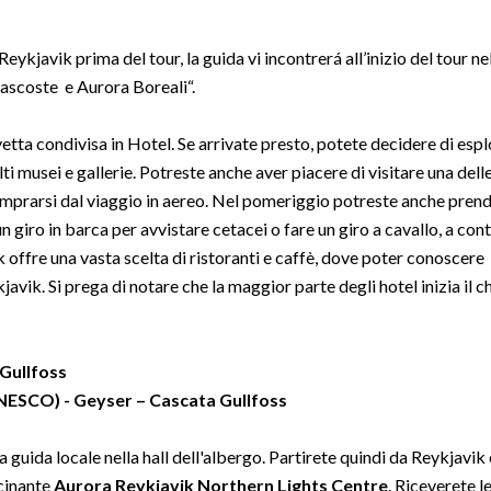
eykjavik prima del tour, la guida vi incontrerá all’inizio del tour ne
Nascoste e Aurora Boreali“.
etta condivisa in Hotel. Se arrivate presto, potete decidere di esp
ti musei e gallerie. Potreste anche aver piacere di visitare una dell
temprarsi dal viaggio in aereo. Nel pomeriggio potreste anche pren
un giro in barca per avvistare cetacei o fare un giro a cavallo, a con
k offre una vasta scelta di ristoranti e caffè, dove poter conoscere
avik. Si prega di notare che la maggior parte degli hotel inizia il 
 Gullfoss
NESCO) - Geyser – Cascata Gullfoss
 guida locale nella hall dell'albergo. Partirete quindi da Reykjavik 
scinante
Aurora Reykjavik Northern Lights Centre
. Riceverete l