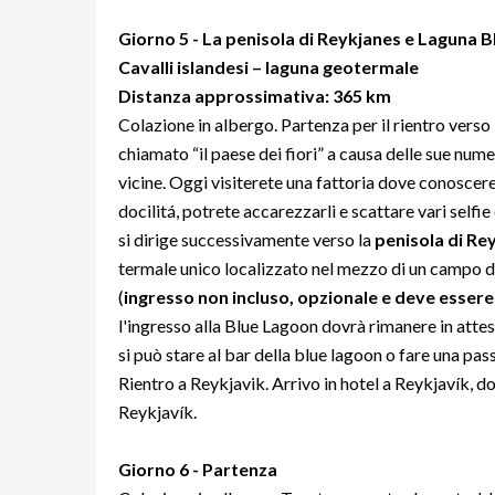
Giorno
5 - La penisola di Reykjanes e Laguna B
Cavalli islandesi – laguna geotermale
Distanza approssimativa: 365 km
Colazione in albergo. Partenza per il rientro verso 
chiamato “il paese dei fiori” a causa delle sue nu
vicine. Oggi visiterete una fattoria dove conoscer
docilitá, potrete accarezzarli e scattare vari selfie 
si dirige successivamente verso la
penisola di Re
termale unico localizzato nel mezzo di un campo di
(
ingresso non incluso, opzionale e deve essere
l'ingresso alla Blue Lagoon dovrà rimanere in attesa
si può stare al bar della blue lagoon o fare una pas
Rientro a Reykjavik. Arrivo in hotel a Reykjavík, d
Reykjavík.
Giorno
6 - Partenza