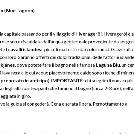
lu (Blue Lagoon)
la capitale passando per il villaggio di
Hveragerði
. Hveragerði è 
merose serre riscaldate dall’acqua geotermale proveniente da sorgen
ete I
cavalli islandesi
, piccoli ma forti e dai colori unici. Grazie alla
con loro. Saranno offerti dei dolci tradizionali delle fattorie islande
ykjanes
, dove potete fare il bagno nella famosa
Laguna Blu
, un ce
 lava nera e le cui acque piacevolmente calde sono ricche di minera
 prenotato in anticipo
).
IMPORTANTE
: chi sceglie di non acqui
 degli altri partecipanti che faranno il bagno (circa 2-3 ore); nell'
seggiata in giro.
ove la guida si congederà. Cena e serata libera. Pernottamento a