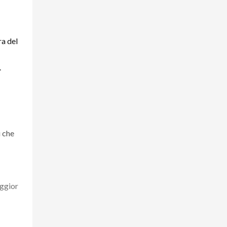
ra del
.
i che
aggior