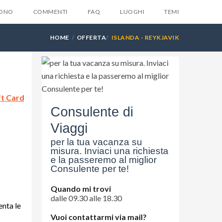
SONO
COMMENTI
FAQ
LUOGHI
TEMI
HOME
OFFERTA
ISLANDA - REYKJAVIK
X
ft Card
la tua email e ti invieremo
Consulente di
ente
6 suggerimenti
che
Viaggi
suno ti dara mai...
per la tua vacanza su
misura. Inviaci una richiesta
e la passeremo al miglior
Consulente per te!
Quando mi trovi
dalle 09.30 alle 18.30
enta le
Vuoi contattarmi via mail?