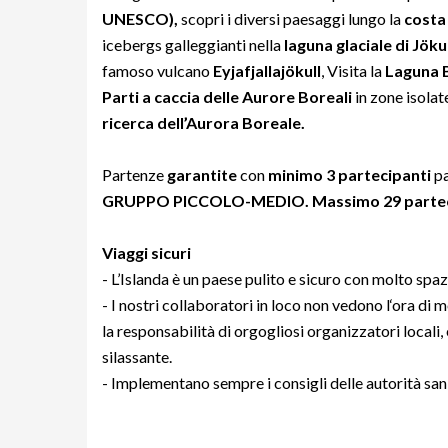
UNESCO),
scopri i diversi paesaggi lungo la
costa
icebergs galleggianti nella
laguna glaciale di Jök
famoso vulcano
Eyjafjallajökull
, Visita la
Laguna 
Parti a caccia delle Aurore Boreali
in zone isolat
ricerca dell’Aurora Boreale.
Partenze
garantite
con
minimo 3 partecipanti
p
GRUPPO PICCOLO-MEDIO. Massimo 29 partec
Viaggi sicuri
- L’Islanda è un paese pulito e sicuro con molto spaz
- I nostri collaboratori in loco non vedono l‘ora di 
la responsabilità di orgogliosi organizzatori locali, 
silassante.
- Implementano sempre i consigli delle autorità sani