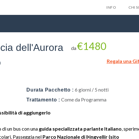
INFO
CHI 
€1480
ia dell'Aurora
da
o
Regala una Gi
Lascia qui 
gratuitam
nes
6 giorni / 5 notti
Durata Pacchetto :
Come da Programma
Trattamento :
ssibilità di aggiungerlo
Privacy Policy
 di un bus con una
guida specializzata parlante Italiano
, sperim
colari. Passeggia nel
Parco Nazionale di Þingvellir (sito